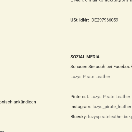
E-Mail: e-mail-kontakt(at)lpl-s
USt-IdNr:
DE297966059
SOZIAL MEDIA
Schauen Sie auch bei Facebook
Luzys Pirate Leather
Pinterest:
Luzys Pirate Leather
fonisch ankündigen
Instagram:
luzys_pirate_leather
Bluesky:
luzyspirateleather.bsk