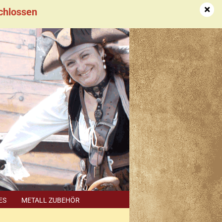
schlossen
DE
Kundenlogin
Merkzettel
ES
METALL ZUBEHÖR
SUCHEN
HÄNDLER TERMINE