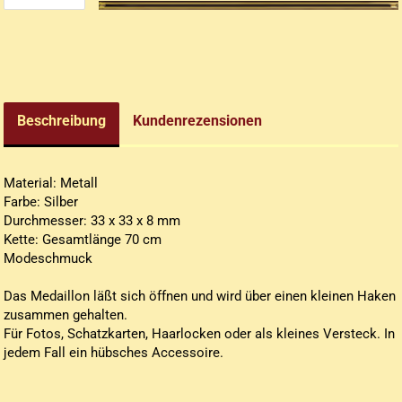
arnadeln / Haarspangen
Glasfläschchen Halsketten
arperlen - Bronze /
Muschel- / Schnecken-
ltmessing
Ketten
arperlen - bunt
Nordische Halsketten
arperlen - goldfarben /
Piraten Style
Gürteltaschen
tgoldfarben
Beschreibung
Kundenrezensionen
Pomander - Duftketten
Handtaschen
arperlen - silberfarben
Sonstige Halsketten
Vodoo Amulette
Material: Metall
Farbe: Silber
Durchmesser: 33 x 33 x 8 mm
Kette: Gesamtlänge 70 cm
Altmessing- und
Modeschmuck
Goldfarbende Ohringe
Das Medaillon läßt sich öffnen und wird über einen kleinen Haken
Andere Ohringe
zusammen gehalten.
Silberfarbende Ohringe
Für Fotos, Schatzkarten, Haarlocken oder als kleines Versteck. In
jedem Fall ein hübsches Accessoire.