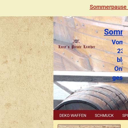
Sommerpause 
Somme
Vom 2
23.
blei
Onli
gesc
DEKO WAFFEN
SCHMUCK
SP
SONDERPOSTEN
GUTSCHEIN