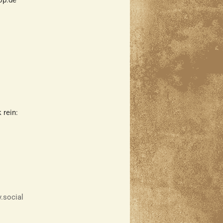
hop.de
 rein:
y.social