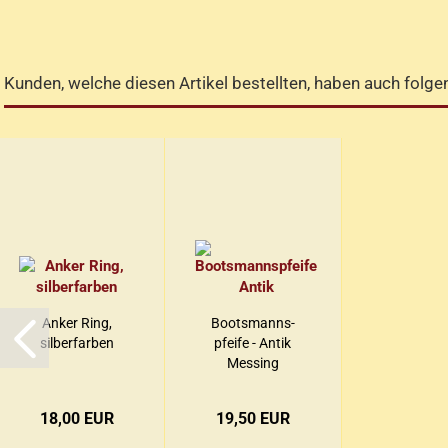
Batterie betriebene Uhren
Mechanische Uhren
Kunden, welche diesen Artikel bestellten, haben auch folgen
Anker Ring,
Boots­manns­
sil­ber­far­ben
pfei­fe - Antik
Mes­sing
18,00 EUR
19,50 EUR