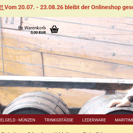
!!
Vom 20.07. - 23.08.26 bleibt der Onlineshop ge
Suchen
Ihr Warenkorb
rpause
0,00 EUR
0.07. -
08.26
bt der
neshop
hlossen
IELGELD - MÜNZEN
TRINKGEFÄSSE
LEDERWARE
MARITIM