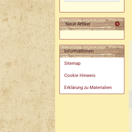
Damen Ringe
Herren Ringe mit Stein
Motiv Ringe
Neue Artikel
Informationen
Sitemap
Cookie Hinweis
Erklärung zu Materialien