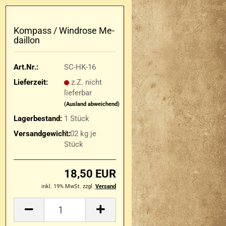
Kom­pass / Wind­ro­se Me­
dail­lon
Art.Nr.:
SC-HK-16
Lieferzeit:
z.Z. nicht
lieferbar
(Ausland abweichend)
Lagerbestand:
1
Stück
Versandgewicht:
0.02
kg je
Stück
18,50 EUR
inkl. 19% MwSt. zzgl.
Versand