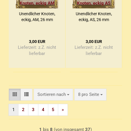
Un­end­li­cher Kno­ten,
Un­end­li­cher Kno­ten,
eckig, AM, 26 mm
eckig, AS, 26 mm
3,00 EUR
3,00 EUR
Lieferzeit:
z.Z. nicht
Lieferzeit:
z.Z. nicht
lieferbar
lieferbar
Sortieren nach
pro Seite
Sortieren nach
8 pro Seite
1
2
3
4
5
»
1
bis
8
(von insgesamt
37
)