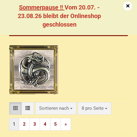
Sommerpause !!
Vom 20.07. -
23.08.26 bleibt der Onlineshop
geschlossen
Wikinger / Kelten
Sortieren nach
pro Seite
Sortieren nach
8 pro Seite
1
2
3
4
5
»