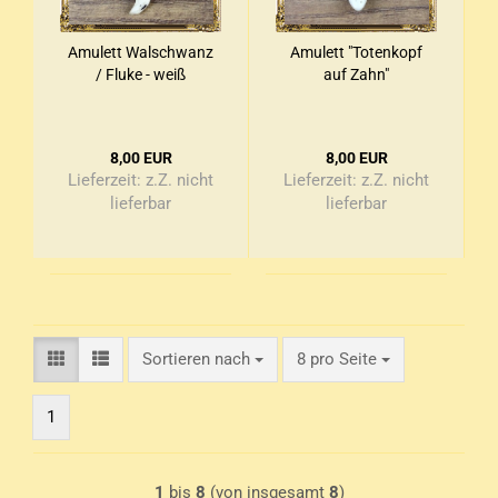
Amu­lett Wal­schwanz
Amu­lett "To­ten­kopf
/ Fluke - weiß
auf Zahn"
8,00 EUR
8,00 EUR
Lieferzeit:
z.Z. nicht
Lieferzeit:
z.Z. nicht
lieferbar
lieferbar
Sortieren nach
pro Seite
Sortieren nach
8 pro Seite
1
1
bis
8
(von insgesamt
8
)