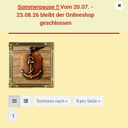
Sommerpause !!
Vom 20.07. -
23.08.26 bleibt der Onlineshop
geschlossen
Maritimes / Meerestiere
Sortieren nach
pro Seite
Sortieren nach
8 pro Seite
1