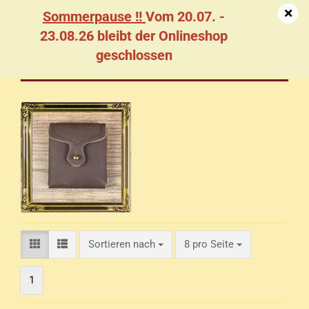
Sommerpause !!
Vom 20.07. -
23.08.26 bleibt der Onlineshop
geschlossen
Kleine Geldtaschen
Sortieren nach
pro Seite
Sortieren nach
8 pro Seite
1