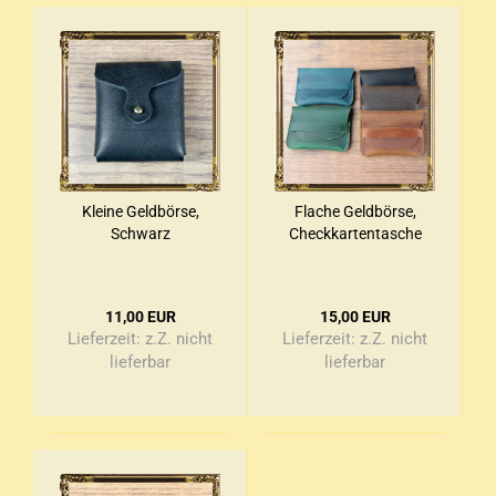
Klei­ne Geld­bör­se,
Fla­che Geld­bör­se,
Schwarz
Check­kar­ten­ta­sche
11,00 EUR
15,00 EUR
Lieferzeit:
z.Z. nicht
Lieferzeit:
z.Z. nicht
lieferbar
lieferbar