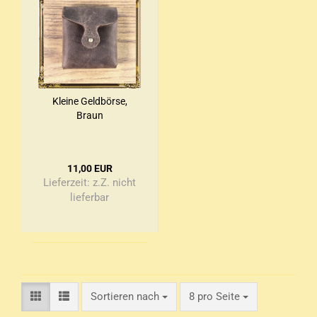
Klei­ne Geld­bör­se,
Braun
11,00 EUR
Lieferzeit:
z.Z. nicht
lieferbar
Sortieren nach
pro Seite
Sortieren nach
8 pro Seite