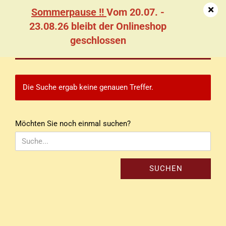
Sommerpause !!
Vom 20.07. -
23.08.26 bleibt der Onlineshop
geschlossen
Erweiterte Suche
Die Suche ergab keine genauen Treffer.
MÖCHTEN
Möchten Sie noch einmal suchen?
SIE
NOCH
EINMAL
SUCHEN?
SUCHEN