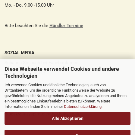
Mo. - Do. 9.00 -15.00 Uhr
Bitte beachten Sie die
Händler Termine
SOZIAL MEDIA
Schauen Sie auch bei Facebook rein:
Diese Webseite verwendet Cookies und andere
Luzys Pirate Leather
Technologien
Ich verwende Cookies und ähnliche Technologien, auch von
Drittanbietern, um die ordentliche Funktionsweise der Website zu
Pinterest:
Luzys Pirate Leather
gewährleisten, die Nutzung meines Angebotes zu analysieren und Ihnen
ein bestmögliches Einkaufserlebnis bieten zu können. Weitere
Instagram:
luzys_pirate_leather
Informationen finden Sie in meiner
Datenschutzerklärung
.
Bluesky:
luzyspirateleather.bsky.social
Alle Akzeptieren