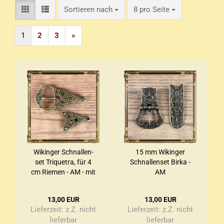
Sortieren nach
pro Seite
Sortieren nach
8 pro Seite
1
2
3
»
Wi­kin­ger Schnal­len­
15 mm Wi­kin­ger
set Tri­que­tra, für 4
Schnal­len­set Birka -
cm Rie­men - AM - mit
AM
Pins
13,00 EUR
13,00 EUR
Lieferzeit:
z.Z. nicht
Lieferzeit:
z.Z. nicht
lieferbar
lieferbar