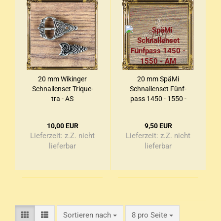
20 mm Wi­kin­ger
20 mm SpäMi
Schnal­len­set Tri­que­
Schnal­len­set Fünf­
tra - AS
pass 1450 - 1550 -
AM
10,00 EUR
9,50 EUR
Lieferzeit:
z.Z. nicht
Lieferzeit:
z.Z. nicht
lieferbar
lieferbar
Sortieren nach
pro Seite
Sortieren nach
8 pro Seite