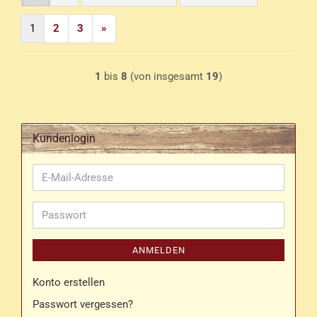
1
2
3
»
1
bis
8
(von insgesamt
19
)
Kundenlogin
E-
Mail-
Adresse
Passwort
ANMELDEN
Konto erstellen
Passwort vergessen?