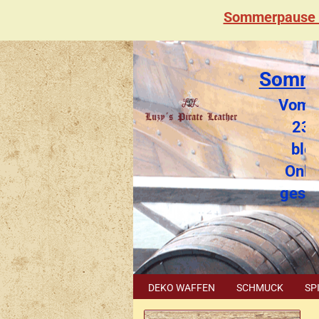
Sommerpause 
Somme
Vom 2
23.
blei
Onli
gesc
DEKO WAFFEN
SCHMUCK
SP
SONDERPOSTEN
GUTSCHEIN