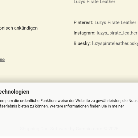
Luzys Pirate Leather
Pinterest:
Luzys Pirate Leather
fonisch ankündigen
Instagram:
luzys_pirate_leather
Bluesky:
luzyspirateleather.bsk
ine
echnologien
ern, um die ordentliche Funktionsweise der Website zu gewährleisten, die Nutz
erlebnis bieten zu können. Weitere Informationen finden Sie in meiner
Shopping Cart Software
by Gambio.com © 2026