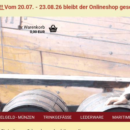
!!
Vom 20.07. - 23.08.26 bleibt der Onlineshop ge
Suchen
Ihr Warenkorb
rpause
0,00 EUR
0.07. -
08.26
bt der
neshop
hlossen
IELGELD - MÜNZEN
TRINKGEFÄSSE
LEDERWARE
MARITIM