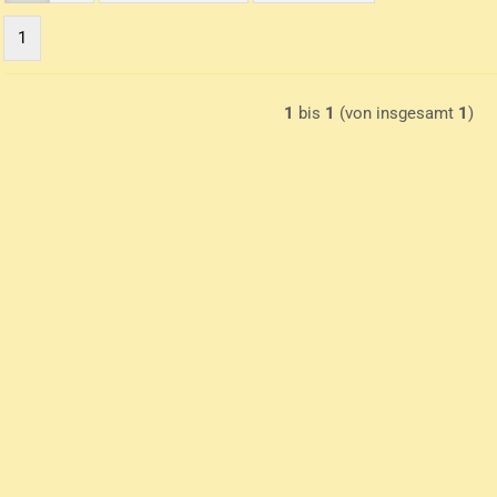
Batterie betriebene Uhren
1
Mechanische Uhren
1
bis
1
(von insgesamt
1
)