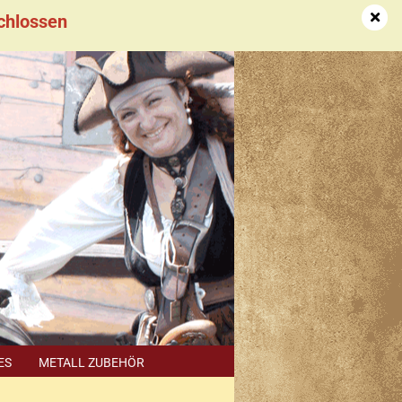
schlossen
DE
Kundenlogin
Merkzettel
ES
METALL ZUBEHÖR
SUCHEN
HÄNDLER TERMINE