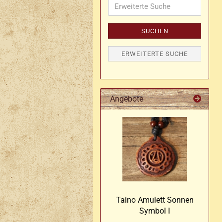
Erweiterte
Damen Ringe
Suche
Herren Ringe mit Stein
SUCHEN
Motiv Ringe
ERWEITERTE SUCHE
Angebote
Taino Amu­lett Son­nen
Sym­bol I