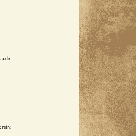
hop.de
 rein: