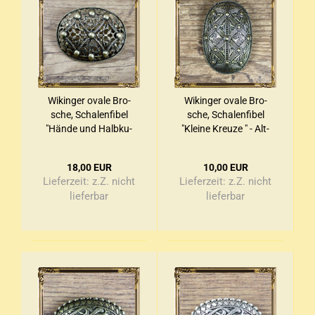
Wi­kin­ger ovale Bro­
Wi­kin­ger ovale Bro­
sche, Scha­len­fi­bel
sche, Scha­len­fi­bel
"Hände und Halb­ku­
"Klei­ne Kreu­ze " - Alt­
geln" - Alt­mes­sing
mes­sing
18,00 EUR
10,00 EUR
Lieferzeit:
z.Z. nicht
Lieferzeit:
z.Z. nicht
lieferbar
lieferbar