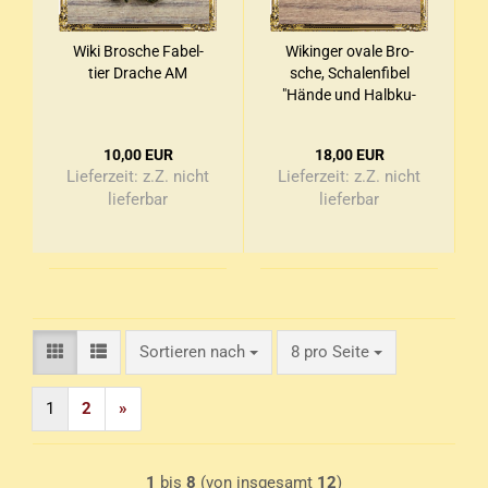
Wiki Bro­sche Fa­bel­
Wi­kin­ger ovale Bro­
tier Dra­che AM
sche, Scha­len­fi­bel
"Hände und Halb­ku­
geln" - Matt­sil­bern
10,00 EUR
18,00 EUR
Lieferzeit:
z.Z. nicht
Lieferzeit:
z.Z. nicht
lieferbar
lieferbar
Sortieren nach
pro Seite
Sortieren nach
8 pro Seite
1
2
»
1
bis
8
(von insgesamt
12
)