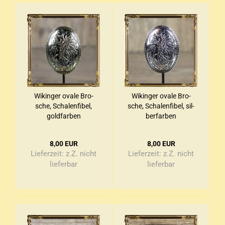
Wi­kin­ger ovale Bro­
Wi­kin­ger ovale Bro­
sche, Scha­len­fi­bel,
sche, Scha­len­fi­bel, sil­
gold­far­ben
ber­far­ben
8,00 EUR
8,00 EUR
Lieferzeit:
z.Z. nicht
Lieferzeit:
z.Z. nicht
lieferbar
lieferbar