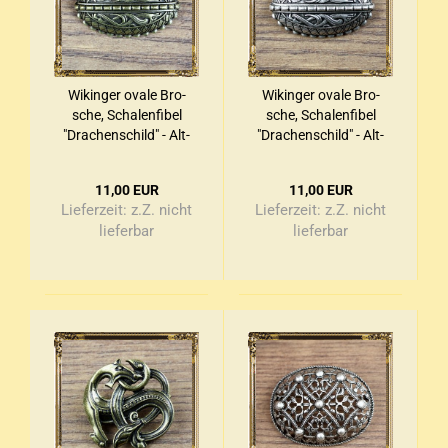
Wi­kin­ger ovale Bro­
Wi­kin­ger ovale Bro­
sche, Scha­len­fi­bel
sche, Scha­len­fi­bel
"Dra­chen­schild" - Alt­
"Dra­chen­schild" - Alt­
mes­sing
sil­ber
11,00 EUR
11,00 EUR
Lieferzeit:
z.Z. nicht
Lieferzeit:
z.Z. nicht
lieferbar
lieferbar