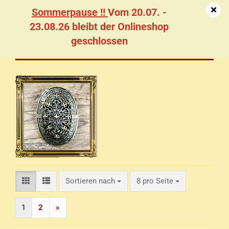
Sommerpause !!
Vom 20.07. -
23.08.26 bleibt der Onlineshop
geschlossen
Broschen im Wikinger - Stil
Sortieren nach
pro Seite
Sortieren nach
8 pro Seite
1
2
»