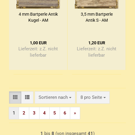
4 mm Bart­per­le Antik
3,5 mm Bart­per­le
Kugel - AM
Antik S - AM
1,00 EUR
1,20 EUR
Lieferzeit:
z.Z. nicht
Lieferzeit:
z.Z. nicht
lieferbar
lieferbar
Sortieren nach
pro Seite
Sortieren nach
8 pro Seite
1
2
3
4
5
6
»
1
bis
8
(von insgesamt
41
)