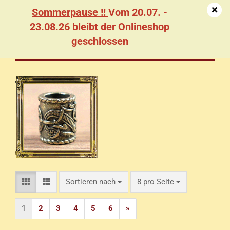
Sommerpause !!
Vom 20.07. -
23.08.26 bleibt der Onlineshop
geschlossen
Haarperlen - Bronze / Altmessing
Sortieren nach
pro Seite
Sortieren nach
8 pro Seite
1
2
3
4
5
6
»