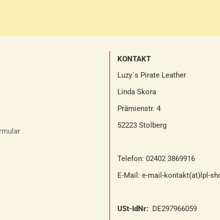
KONTAKT
Luzy´s Pirate Leather
Linda Skora
Prämienstr. 4
52223 Stolberg
rmular
Telefon: 02402 3869916
E-Mail: e-mail-kontakt(at)lpl-s
USt-IdNr:
DE297966059