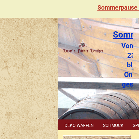
Sommerpause 
Somme
Vom 2
23.
blei
Onli
gesc
DEKO WAFFEN
SCHMUCK
SP
SONDERPOSTEN
GUTSCHEIN