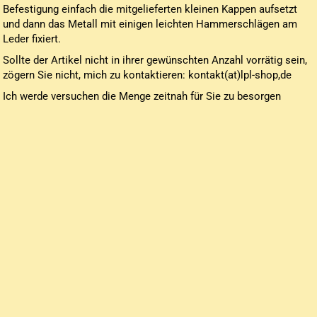
Batterie betriebene Uhren
Befestigung einfach die mitgelieferten kleinen Kappen aufsetzt
und dann das Metall mit einigen leichten Hammerschlägen am
Mechanische Uhren
Leder fixiert.
Sollte der Artikel nicht in ihrer gewünschten Anzahl vorrätig sein,
zögern Sie nicht, mich zu kontaktieren: kontakt(at)lpl-shop,de
Ich werde versuchen die Menge zeitnah für Sie zu besorgen