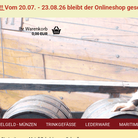
!!
Vom 20.07. - 23.08.26 bleibt der Onlineshop ge
Suchen
Ihr Warenkorb
rpause
0,00 EUR
0.07. -
08.26
bt der
neshop
hlossen
IELGELD - MÜNZEN
TRINKGEFÄSSE
LEDERWARE
MARITIM