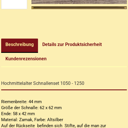
arnadeln / Haarspangen
Glasfläschchen Halsketten
arperlen - Bronze /
Muschel- / Schnecken-
ltmessing
Ketten
arperlen - bunt
Nordische Halsketten
arperlen - goldfarben /
Piraten Style
Gürteltaschen
tgoldfarben
Pomander - Duftketten
Handtaschen
Beschreibung
Details zur Produktsicherheit
arperlen - silberfarben
Sonstige Halsketten
Vodoo Amulette
Kundenrezensionen
Altmessing- und
Hochmittelalter Schnallenset 1050 - 1250
Goldfarbende Ohringe
Andere Ohringe
Riemenbreite: 44 mm
Silberfarbende Ohringe
Größe der Schnalle: 62 x 62 mm
​Ende: 58 x 42 mm
Material: Zamak, Farbe: Altsilber
Auf der Rückseite befinden sich Stifte, auf die man zur