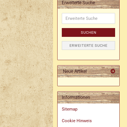
Erweiterte Suche
Damen Ringe
Herren Ringe mit Stein
Erweiterte
Motiv Ringe
Suche
SUCHEN
ERWEITERTE SUCHE
Neue Artikel
Informationen
Sitemap
Cookie Hinweis