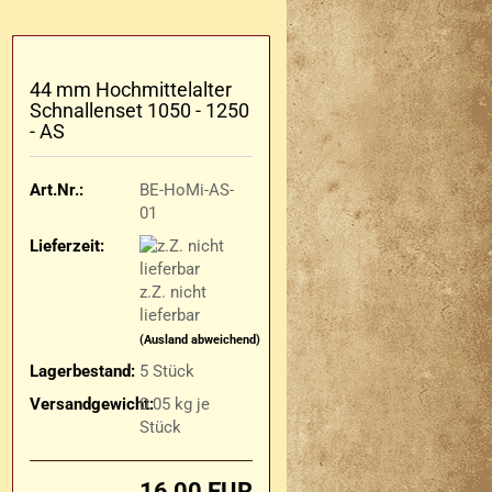
44 mm Hoch­mit­tel­al­ter
Schnal­len­set 1050 - 1250
- AS
Art.Nr.:
BE-HoMi-AS-
01
Lieferzeit:
z.Z. nicht
lieferbar
(Ausland abweichend)
Lagerbestand:
5
Stück
Versandgewicht:
0.05
kg je
Stück
16,00 EUR