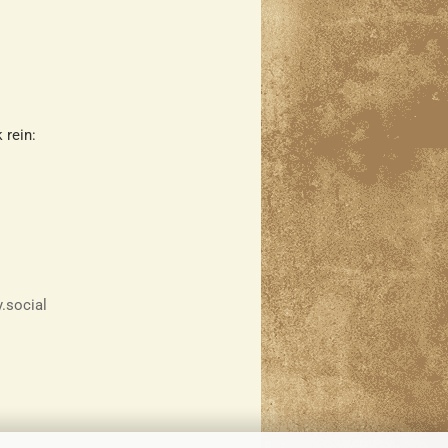
 rein:
y.social