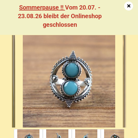
Sommerpause !!
Vom 20.07. -
23.08.26 bleibt der Onlineshop
geschlossen
Da­men­ring, Dop­pel­stein in Blau, Sil­ber­far­ben