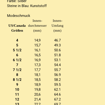
Farbe: Silber
Steine in Blau: Kunststoff
Modeschmuck
Innen-
Innen-
US/Canada
durchmesser
Umfang
Größen
(mm)
(mm)
4
14,9
46.7
5
15,7
49.3
5 1/2
16,1
50.6
6
16,5
51.8
6 1/2
16,9
53.1
7
17,3
54.4
7 1/2
17,7
55.7
8
18,1
56.9
8 1/2
18,5
58.2
9
18,9
59.5
10
19,8
62.1
11
20,6
64.6
12
21,4
67.2
13
22,2
69.7