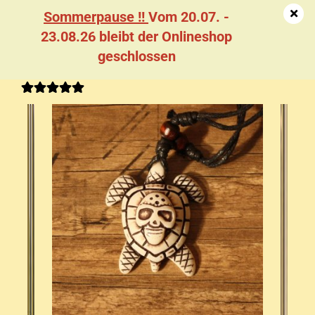
Sommerpause !!
Vom 20.07. -
23.08.26 bleibt der Onlineshop
geschlossen
Amu­lett Tor­tu­ga "Skull", weiß