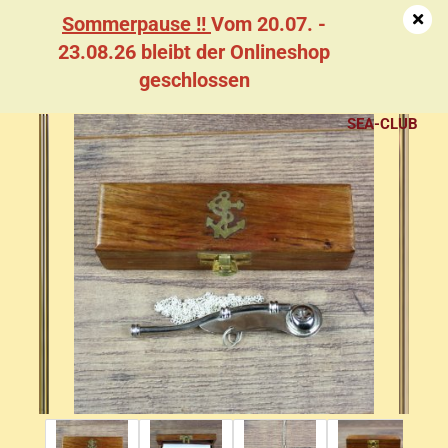
Sommerpause !!
Vom 20.07. -
23.08.26 bleibt der Onlineshop
geschlossen
Boots­manns­pfei­fe, ver­sil­bert
SEA-CLUB