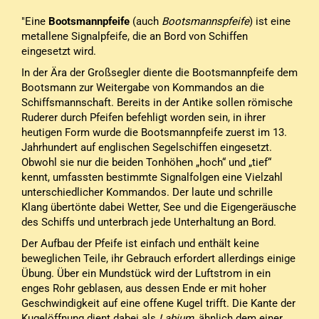
"Eine
Bootsmannpfeife
(auch
Bootsmannspfeife
) ist eine
metallene Signalpfeife, die an Bord von Schiffen
eingesetzt wird.
In der Ära der Großsegler diente die Bootsmannpfeife dem
Bootsmann zur Weitergabe von Kommandos an die
Schiffsmannschaft. Bereits in der Antike sollen römische
Ruderer durch Pfeifen befehligt worden sein, in ihrer
heutigen Form wurde die Bootsmannpfeife zuerst im 13.
Jahrhundert auf englischen Segelschiffen eingesetzt.
Obwohl sie nur die beiden Tonhöhen „hoch“ und „tief“
kennt, umfassten bestimmte Signalfolgen eine Vielzahl
unterschiedlicher Kommandos. Der laute und schrille
Klang übertönte dabei Wetter, See und die Eigengeräusche
des Schiffs und unterbrach jede Unterhaltung an Bord.
Der Aufbau der Pfeife ist einfach und enthält keine
beweglichen Teile, ihr Gebrauch erfordert allerdings einige
Übung. Über ein Mundstück wird der Luftstrom in ein
enges Rohr geblasen, aus dessen Ende er mit hoher
Geschwindigkeit auf eine offene Kugel trifft. Die Kante der
Kugelöffnung dient dabei als
Labium
, ähnlich dem einer